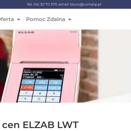
Tel: (14) 30 70 370, email: biuro@comerp.pl
ferta
Pomoc Zdalna
 cen ELZAB LWT