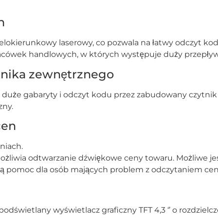
h
lokierunkowy laserowy, co pozwala na łatwy odczyt kod
lacówek handlowych, w których występuje duży przepływ
tnika zewnętrznego
duże gabaryty i odczyt kodu przez zabudowany czytnik 
zny.
cen
niach.
możliwia odtwarzanie dźwiękowe ceny towaru. Możliwe je
ną pomoc dla osób mających problem z odczytaniem ceny
świetlany wyświetlacz graficzny TFT 4,3 ‘’ o rozdzielczo