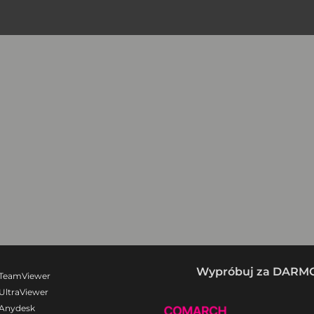
Wypróbuj za DARM
 TeamViewer
UltraViewer
 Anydesk