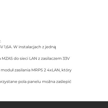
.
 1,6A. W instalacjach z jedną
 MZAS do sieci LAN z zasilaczem 33V
z moduł zasilania MRPS 2 4xLAN, który
orzystane pola panelu można zaślepić