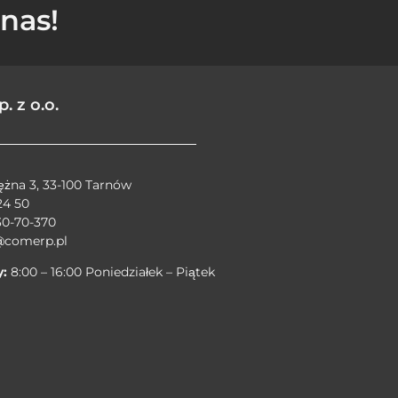
nas!
 z o.o.
rężna 3, 33-100 Tarnów
24 50
30-70-370
@comerp.pl
y:
8:00 – 16:00 Poniedziałek – Piątek